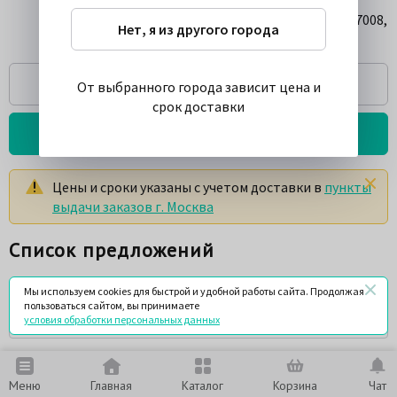
LYNXauto LC-1610 Фильтр масляный W 7008,
Нет, я из другого города
шт.
Спросить
От выбранного города зависит цена и
срок доставки
Подробнее о товаре
Цены и сроки указаны с учетом доставки в
пункты
выдачи заказов г. Москва
Список предложений
Сортировать по
Мы используем cookies для быстрой и удобной работы сайта. Продолжая
пользоваться сайтом, вы принимаете
сроку доставки
условия обработки персональных данных
Порядок сортировки
Меню
Главная
Каталог
Корзина
Чат