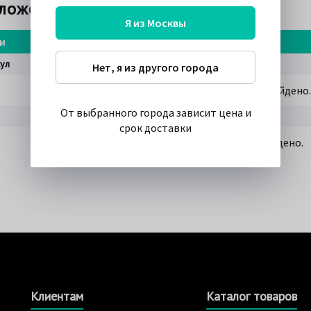
дложений
Я из Москвы
и
Наименование
Шт.
Склады
Срок
▴
ул
Нет, я из другого города
Оригинальных позиций не найдено.
От выбранного города зависит цена и
срок доставки
Аналогов для товара не найдено.
Клиентам
Каталог товаров