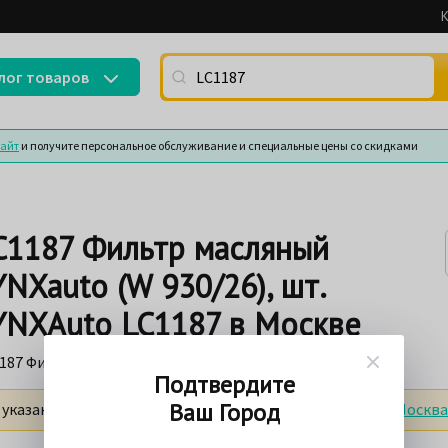
К
Поиск по артикулу (номеру детали) или
лог товаров
сайт
и получите персональное обслуживание и специальные цены со скидками
C1187 Фильтр масляный
YNXauto (W 930/26), шт.
YNXAuto LC1187 в Москве
187 Фильтр масляный LYNXauto (W 930/26), шт.
Подтвердите
Ваш Город
 указаны с учетом доставки в
пункты выдачи заказов г. Москва