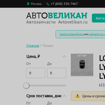
Москва
+7 (800) 350-7467
Ката
Зарегистрируйтесь
или
зайдите на 
Главная
Поиск
L
Цена, ₽
От
До
L
L
LC1
Срок поставки, дни
Цены и сроки
От
До