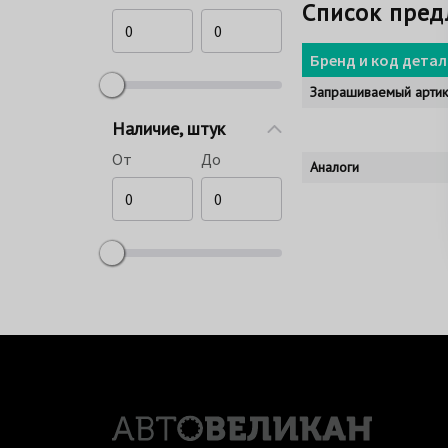
Список пре
Бренд и код детал
Запрашиваемый артик
Наличие, штук
От
До
Аналоги