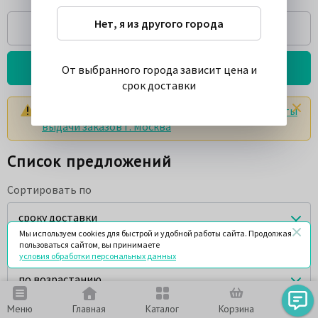
Нет, я из другого города
Спросить
Подробнее о товаре
От выбранного города зависит цена и
срок доставки
Цены и сроки указаны с учетом доставки в
пункты
выдачи заказов г. Москва
Список предложений
Сортировать по
сроку доставки
Мы используем cookies для быстрой и удобной работы сайта. Продолжая
пользоваться сайтом, вы принимаете
Порядок сортировки
условия обработки персональных данных
по возрастанию
Меню
Главная
Каталог
Корзина
Чат