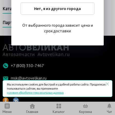
Каталог товаров
Нет, я из другого города
Партнерство
От выбранного города зависит цена и
срок доставки
+7 (800) 350-7467
msk@avtovelikan.ru
Мы используем cookies для быстрой и удобной работы сайта. Продолжая
пользоваться сайтом, вы принимаете
Мы в соц. сетях
условия обработки персональных данных
Меню
Главная
Каталог
Корзина
Чат
© 2020 ООО «РУСЭНКАР»