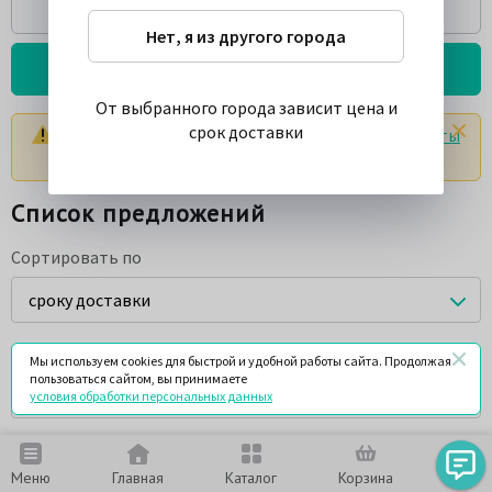
Спросить
Нет, я из другого города
Подробнее о товаре
От выбранного города зависит цена и
срок доставки
Цены и сроки указаны с учетом доставки в
пункты
выдачи заказов г. Москва
Список предложений
Сортировать по
сроку доставки
Порядок сортировки
Мы используем cookies для быстрой и удобной работы сайта. Продолжая
пользоваться сайтом, вы принимаете
по возрастанию
условия обработки персональных данных
Запрашиваемый артикул
Меню
Главная
Каталог
Корзина
Чат