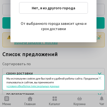
Нет, я из другого города
Спросить
Подробнее о товаре
От выбранного города зависит цена и
срок доставки
Цены и сроки указаны с учетом доставки в
пункты
выдачи заказов г. Москва
Список предложений
Сортировать по
сроку доставки
Мы используем cookies для быстрой и удобной работы сайта. Продолжая
пользоваться сайтом, вы принимаете
Порядок сортировки
условия обработки персональных данных
по возрастанию
Меню
Главная
Каталог
Корзина
Чат