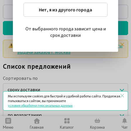
Нет, я из другого города
Спросить
Подробнее о товаре
От выбранного города зависит цена и
срок доставки
Цены и сроки указаны с учетом доставки в
пункты
выдачи заказов г. Москва
Список предложений
Сортировать по
сроку доставки
Мы используем cookies для быстрой и удобной работы сайта. Продолжая
пользоваться сайтом, вы принимаете
Порядок сортировки
условия обработки персональных данных
по возрастанию
Меню
Главная
Каталог
Корзина
Чат