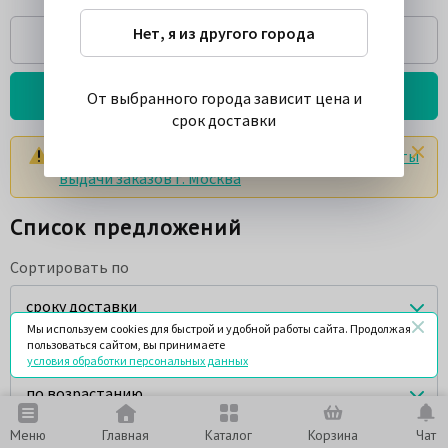
Нет, я из другого города
Спросить
Подробнее о товаре
От выбранного города зависит цена и
срок доставки
Цены и сроки указаны с учетом доставки в
пункты
выдачи заказов г. Москва
Список предложений
Сортировать по
сроку доставки
Мы используем cookies для быстрой и удобной работы сайта. Продолжая
пользоваться сайтом, вы принимаете
Порядок сортировки
условия обработки персональных данных
по возрастанию
Меню
Главная
Каталог
Корзина
Чат