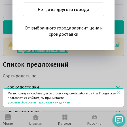
Нет, я из другого города
Спросить
Подробнее о товаре
От выбранного города зависит цена и
срок доставки
Цены и сроки указаны с учетом доставки в
пункты
выдачи заказов г. Москва
Список предложений
Сортировать по
сроку доставки
Мы используем cookies для быстрой и удобной работы сайта. Продолжая
пользоваться сайтом, вы принимаете
Порядок сортировки
условия обработки персональных данных
по возрастанию
Меню
Главная
Каталог
Корзина
Чат