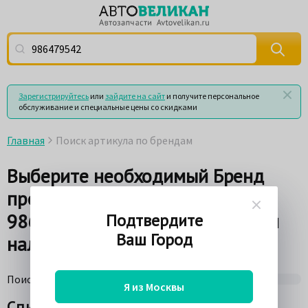
Поиск по артикулу (номеру детали) или по названию
Зарегистрируйтесь
или
зайдите на сайт
и получите персональное
обслуживание и специальные цены со скидками
Главная
Поиск артикула по брендам
Выберите необходимый Бренд
производителя по Артикулу
986479542 для просмотра цен и
Подтвердите
Ваш Город
наличия товара на складах
Поиск по поставщикам
75%
Я из Москвы
Список брендов