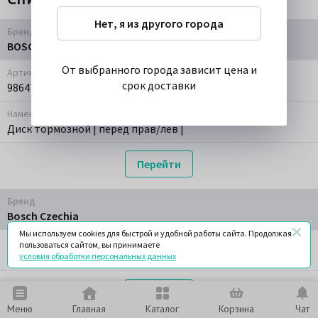
Нет, я из другого города
Бренд
BOSCH
От выбранного города зависит цена и
Артикул
срок доставки
986479542
Наменование
Диск тормозной | перед прав/лев |
Перейти
Бренд
Bosch Czechia
Мы используем cookies для быстрой и удобной работы сайта. Продолжая
Артикул
пользоваться сайтом, вы принимаете
986479542
условия обработки персональных данных
Перейти
Меню
Главная
Каталог
Корзина
Чат