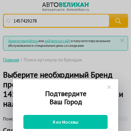
Поиск по артикулу (номеру детали) или по названию
Зарегистрируйтесь
или
зайдите на сайт
и получите персональное
обслуживание и специальные цены со скидками
Главная
Поиск артикула по брендам
Выберите необходимый Бренд
производителя по Артикулу
1457429278 для просмотра цен и
Подтвердите
Ваш Город
наличия товара на складах
Поиск по поставщикам
75%
Я из Москвы
Список брендов