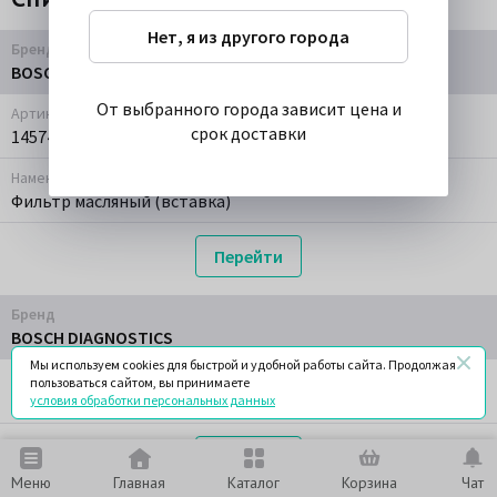
Нет, я из другого города
Бренд
BOSCH
От выбранного города зависит цена и
Артикул
срок доставки
1457429278
Наменование
Фильтр масляный (вставка)
Перейти
Бренд
BOSCH DIAGNOSTICS
Мы используем cookies для быстрой и удобной работы сайта. Продолжая
Артикул
пользоваться сайтом, вы принимаете
1457429278
условия обработки персональных данных
Перейти
Меню
Главная
Каталог
Корзина
Чат