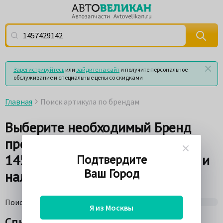
Поиск по артикулу (номеру детали) или по названию
Зарегистрируйтесь
или
зайдите на сайт
и получите персональное
обслуживание и специальные цены со скидками
Главная
Поиск артикула по брендам
Выберите необходимый Бренд
производителя по Артикулу
1457429142 для просмотра цен и
Подтвердите
Ваш Город
наличия товара на складах
Поиск по поставщикам
75%
Я из Москвы
Список брендов