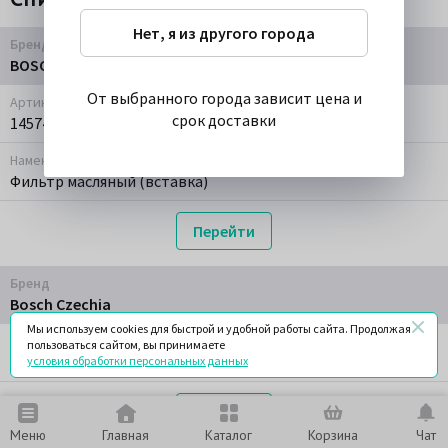
Нет, я из другого города
Бренд
BOSCH
От выбранного города зависит цена и
Артикул
срок доставки
1457429142
Наменование
Фильтр масляный (вставка)
Перейти
Бренд
Bosch Czechia
Мы используем cookies для быстрой и удобной работы сайта. Продолжая
Артикул
пользоваться сайтом, вы принимаете
1457429142
условия обработки персональных данных
Перейти
Меню
Главная
Каталог
Корзина
Чат