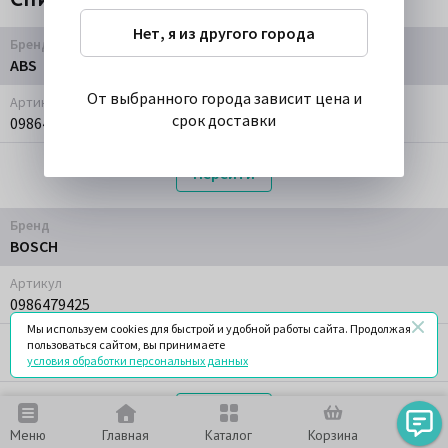
Нет, я из другого города
Бренд
ABS
От выбранного города зависит цена и
Артикул
срок доставки
0986479425
Перейти
Бренд
BOSCH
Артикул
0986479425
Мы используем cookies для быстрой и удобной работы сайта. Продолжая
Наменование
пользоваться сайтом, вы принимаете
Диск тормозной | перед |
условия обработки персональных данных
Перейти
Меню
Главная
Каталог
Корзина
Чат