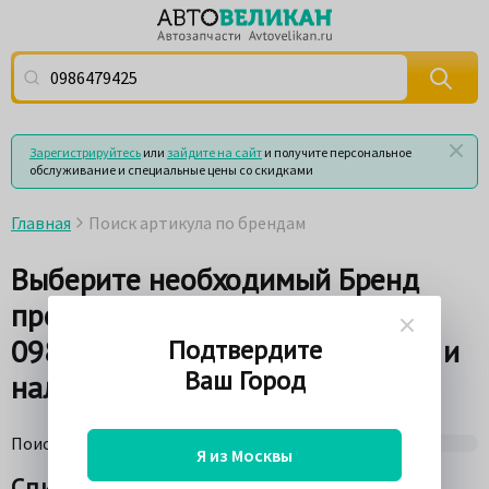
Поиск по артикулу (номеру детали) или по названию
Зарегистрируйтесь
или
зайдите на сайт
и получите персональное
обслуживание и специальные цены со скидками
Главная
Поиск артикула по брендам
Выберите необходимый Бренд
производителя по Артикулу
0986479425 для просмотра цен и
Подтвердите
Ваш Город
наличия товара на складах
Поиск по поставщикам
75%
Я из Москвы
Список брендов