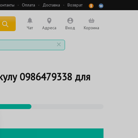
онтакты
Оплата
Доставка
Возврат
 по названию
Чат
Адреса
Вход
Корзина
кулу 0986479338 для