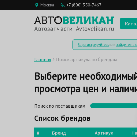
Москва
+7 (800) 350-7467
Ката
Зарегистрируйтесь
или
зайдите на 
Главная
Поиск артикула по брендам
Выберите необходимый
просмотра цен и наличи
Поиск по поставщикам
Список брендов
#
Бренд
Артикул
На