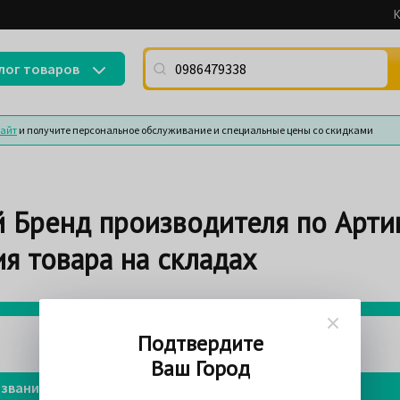
К
Поиск по артикулу (номеру детали) или
лог товаров
сайт
и получите персональное обслуживание и специальные цены со скидками
 Бренд производителя по Арти
я товара на складах
75%
Подтвердите
Ваш Город
звание