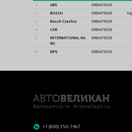
1
ABS
0986479338
2
BOSCH
0986479338
То
3
Bosch Czechia
0986479338
4
CAR
0986479338
5
INTERNATIONAL HA
0986479338
RV.
6
NPS
0986479338
+7 (800) 350-7467