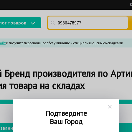
К
Поиск по артикулу (номеру детали) или
лог товаров
сайт
и получите персональное обслуживание и специальные цены со скидками
 Бренд производителя по Арти
я товара на складах
75%
Подтвердите
Ваш Город
звание