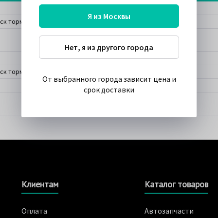
Я из Москвы
ск тормозной | перед прав/лев |
Нет, я из другого города
ск тормозной UV Coated | перед |
От выбранного города зависит цена и
срок доставки
Клиентам
Каталог товаров
Оплата
Автозапчасти