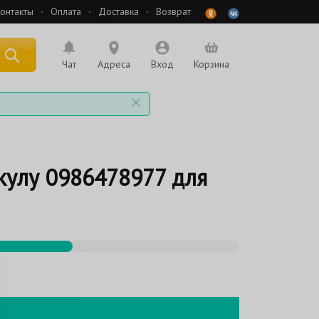
онтакты
Оплата
Доставка
Возврат
 по названию
Чат
Адреса
Вход
Корзина
кулу 0986478977 для