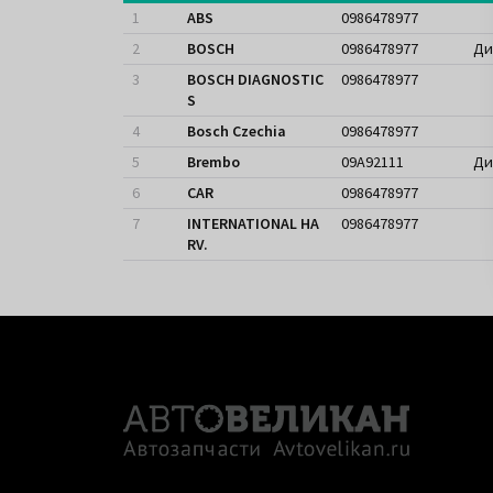
1
ABS
0986478977
2
BOSCH
0986478977
Ди
3
BOSCH DIAGNOSTIC
0986478977
S
4
Bosch Czechia
0986478977
5
Brembo
09A92111
Ди
6
CAR
0986478977
7
INTERNATIONAL HA
0986478977
RV.