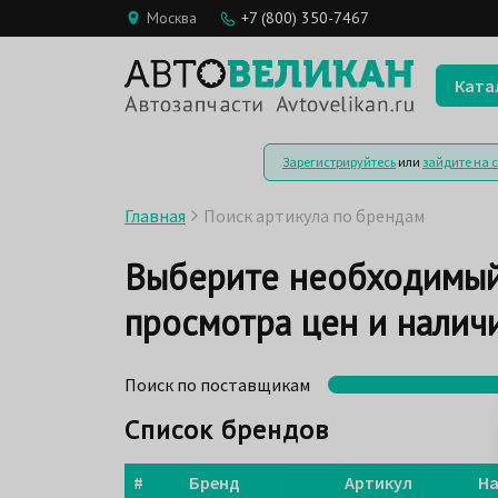
Москва
+7 (800) 350-7467
Ката
Зарегистрируйтесь
или
зайдите на 
Главная
Поиск артикула по брендам
Выберите необходимый
просмотра цен и наличи
Поиск по поставщикам
Список брендов
#
Бренд
Артикул
На