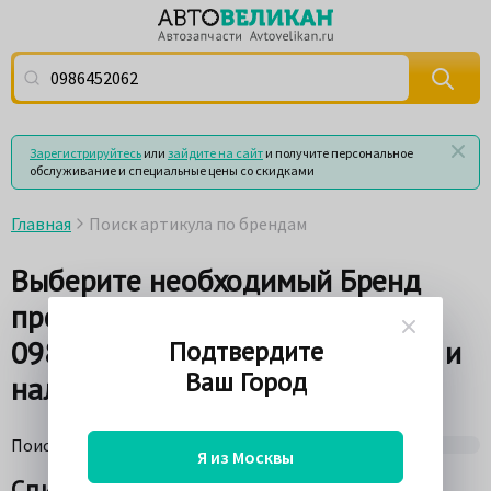
Поиск по артикулу (номеру детали) или по названию
Зарегистрируйтесь
или
зайдите на сайт
и получите персональное
обслуживание и специальные цены со скидками
Главная
Поиск артикула по брендам
Выберите необходимый Бренд
производителя по Артикулу
0986452062 для просмотра цен и
Подтвердите
Ваш Город
наличия товара на складах
Поиск по поставщикам
75%
Я из Москвы
Список брендов