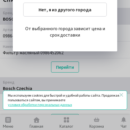
Нет, я из другого города
Бренд
BOSCH
От выбранного города зависит цена и
Артикул
срок доставки
0986452062
Наменование
Фильтр масляный 0986452062
Перейти
Бренд
Bosch Czechia
Мы используем cookies для быстрой и удобной работы сайта. Продолжая
Артикул
пользоваться сайтом, вы принимаете
0986452062
условия обработки персональных данных
Перейти
Меню
Главная
Каталог
Корзина
Чат