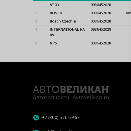
1
ATOY
0986452028
2
BOSCH
0986452028
ФИ
3
Bosch Czechia
0986452028
4
INTERNATIONAL HA
0986452028
RV.
5
NPS
0986452028
+7 (800) 350-7467