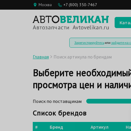
Москва
+7 (800) 350-7467
Ката
Зарегистрируйтесь
или
зайдите на 
Главная
Поиск артикула по брендам
Выберите необходимый
просмотра цен и наличи
Поиск по поставщикам
Список брендов
#
Бренд
Артикул
На