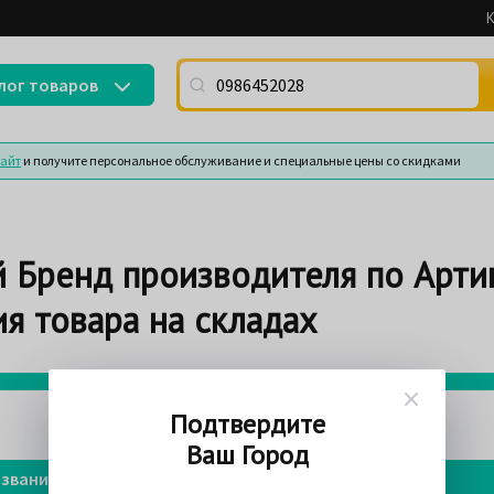
К
Поиск по артикулу (номеру детали) или
лог товаров
сайт
и получите персональное обслуживание и специальные цены со скидками
 Бренд производителя по Арти
я товара на складах
75%
Подтвердите
Ваш Город
звание