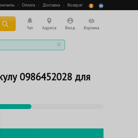
онтакты
Оплата
Доставка
Возврат
 по названию
Чат
Адреса
Вход
Корзина
кулу 0986452028 для