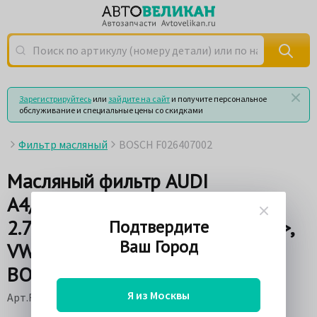
Поиск по артикулу (номеру детали) или по названию
Зарегистрируйтесь
или
зайдите на сайт
и получите персональное
обслуживание и специальные цены со скидками
Фильтр масляный
BOSCH F026407002
Масляный фильтр AUDI
A4/A5/A6/A8/Q7/Q5
2.7TDI/3.0TDI/4.0TDI/4.2TDI 03->,
Подтвердите
Ваш Город
VW Touareg/Phaeton 3.0TDI 04->
BOSCH F026407002
Я из Москвы
Арт.F026407002