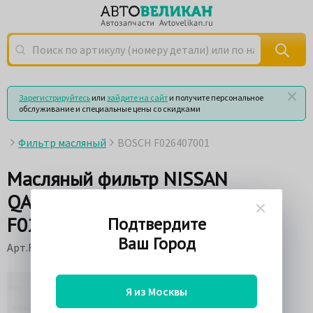
Поиск по артикулу (номеру детали) или по названию
Зарегистрируйтесь
или
зайдите на сайт
и получите персональное
обслуживание и специальные цены со скидками
Фильтр масляный
BOSCH F026407001
Масляный фильтр NISSAN
QASHQAI 11/10 => BOSCH
F026407001
Подтвердите
Ваш Город
Арт.F026407001
Я из Москвы