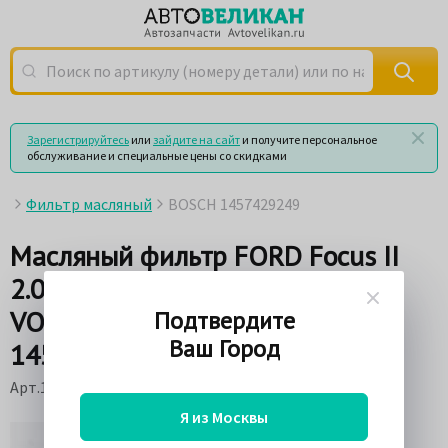
Поиск по артикулу (номеру детали) или по названию
Зарегистрируйтесь
или
зайдите на сайт
и получите персональное
обслуживание и специальные цены со скидками
Фильтр масляный
BOSCH 1457429249
Масляный фильтр FORD Focus II
2.0TDCi, PEUGEOT 307/407 2.0,
VOLVO S40/V50 2.0D BOSCH
Подтвердите
Ваш Город
1457429249
Арт.1457429249
Я из Москвы