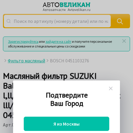
Поиск по артикулу (номеру детали) или по названию
Зарегистрируйтесь
или
зайдите на сайт
и получите персональное
обслуживание и специальные цены со скидками
Фильтр масляный
BOSCH 0451103276
Масляный фильтр SUZUKI
Baleno/Grand Vitara/Ignis
l,ll/Jimmy/Liana/Samurai/SJ/Swift
Подтвердите
Ваш Город
lll/SX4/Vitara/Wagon BOSCH
0451103276
Я из Москвы
Арт.0451103276