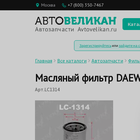
Москва
+7 (800) 350-7467
Ката
Зарегистрируйтесь
или
зайдите на 
Главная
Все каталоги
Автозапчасти
Филь
Масляный фильтр DAEW
Арт.LC1314