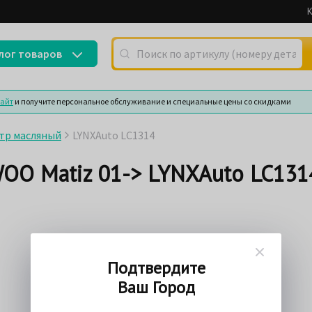
К
Поиск по артикулу (номеру детали) или
лог товаров
сайт
и получите персональное обслуживание и специальные цены со скидками
тр масляный
LYNXAuto LC1314
OO Matiz 01-> LYNXAuto LC131
Подтвердите
Ваш Город