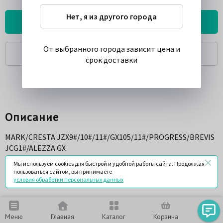
Нет, я из другого города
Найти у поставщиков
От выбранного города зависит цена и
Спросить
срок доставки
Описание
MARK/CRESTA JZX9#/10#/11#/GX105/11#/PROGRESS/BREVIS
JCG1#/ALEZZA GX
Мы используем cookies для быстрой и удобной работы сайта. Продолжая
пользоваться сайтом, вы принимаете
Характеристики
условия обработки персональных данных
Номер запчасти
ADC0197V
Меню
Главная
Каталог
Корзина
Чат