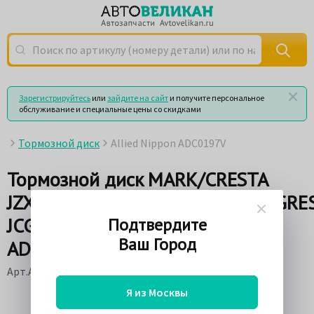
Поиск по артикулу (номеру детали) или по названию
Зарегистрируйтесь
или
зайдите на сайт
и получите персональное
обслуживание и специальные цены со скидками
Тормозной диск
Allied Nippon ADC0197V
Тормозной диск MARK/CRESTA
JZX9#/10#/11#/GX105/11#/PROGRE
JCG1#/ALEZZA GX Allied Nippon
Подтвердите
Ваш Город
ADC0197V
Арт.ADC0197V
Я из Москвы