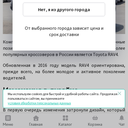
Нет, я из другого города
От выбранного города зависит цена и
срок доставки
Компания Toyota традиционно занимает уверенные
позиции на автомобильном рынке. Одним из наиболее
популярных кроссоверов в России является Toyota RAV4.
Обновленная в 2016 году модель RAV4 ориентирована,
прежде всего, на более молодое и активное поколение
водителей.
Изменения в дизайне
Мы используем cookies для быстрой и удобной работы сайта. Продолжая
обновленного Toyota RAV4
пользоваться сайтом, вы принимаете
условия обработки персональных данных
В первую очередь изменения затронули дизайн, который
стал более интересным, с множеством сложных линий и
обновленными бамперами. Новая оптика головного света
Меню
Главная
Каталог
Корзина
Чат