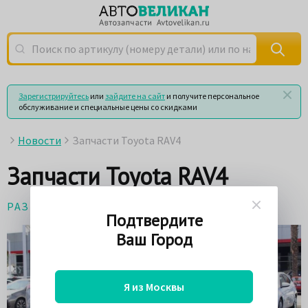
Поиск по артикулу (номеру детали) или по названию
Зарегистрируйтесь
или
зайдите на сайт
и получите персональное
обслуживание и специальные цены со скидками
Новости
Запчасти Toyota RAV4
Запчасти Toyota RAV4
РАЗНОЕ
23 мая 2017
Подтвердите
Ваш Город
Я из Москвы