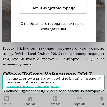
Нет, я из другого города
От выбранного города зависит цена и
срок доставки
Toyota Highlander занимает промежуточную позицию
между RAV4 и Land Cruiser 200. Этот кроссовер подойдет
тем, кто мечтает о статусе и комфорте LC200, но за
меньшие деньги.
Обзор Тойота Хайлендер 2017
Мы используем cookies для быстрой и удобной работы сайта. Продолжая
года
пользоваться сайтом, вы принимаете
условия обработки персональных данных
В основе Highlander еще с 2014 года заложена платформа
от Lexus RX, в том числе и задняя подвеска. Это позволило
увеличить багажник и пространство на 2-м и 3-м ряду.
Меню
Главная
Каталог
Корзина
Чат
Существенно был переработан внешний вид и дизайн