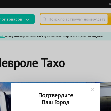
К
Поиск по артикулу (номеру детали) или
лог товаров
сайт
и получите персональное обслуживание и специальные цены со скидками
евроле Тахо
Подтвердите
Ваш Город