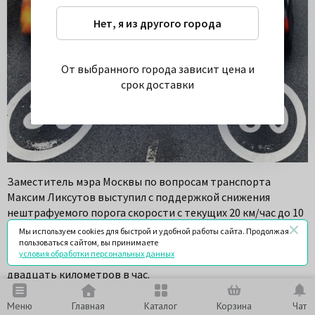
Нет, я из другого города
От выбранного города зависит цена и
срок доставки
Заместитель мэра Москвы по вопросам транспорта
Максим Ликсутов выступил с поддержкой снижения
нештрафуемого порога скорости с текущих 20 км/час до 10
км/час. При этом отметив, что данное изменение
Мы используем cookies для быстрой и удобной работы сайта. Продолжая
необходимо выполнить для городских улиц, а для
пользоваться сайтом, вы принимаете
условия обработки персональных данных
магистралей и шоссе оставить существующий порог в
двадцать километров в час.
Сейчас в России водителей штрафуют в случае
Меню
Главная
Каталог
Корзина
Чат