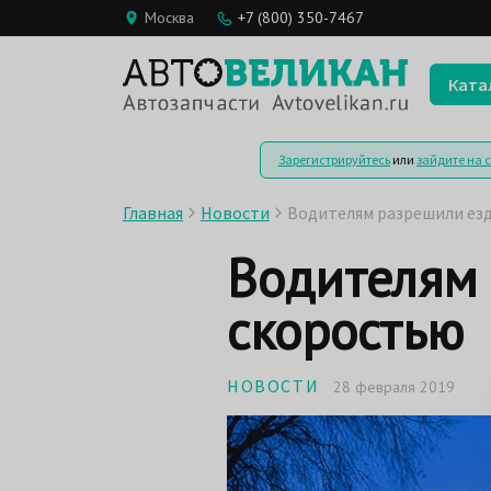
Москва
+7 (800) 350-7467
Ката
Зарегистрируйтесь
или
зайдите на 
Главная
Новости
Водителям разрешили ез
Водителям 
скоростью
НОВОСТИ
28 февраля 2019