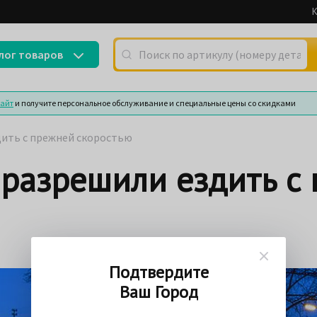
К
Поиск по артикулу (номеру детали) или
лог товаров
сайт
и получите персональное обслуживание и специальные цены со скидками
дить с прежней скоростью
разрешили ездить с
Подтвердите
Ваш Город