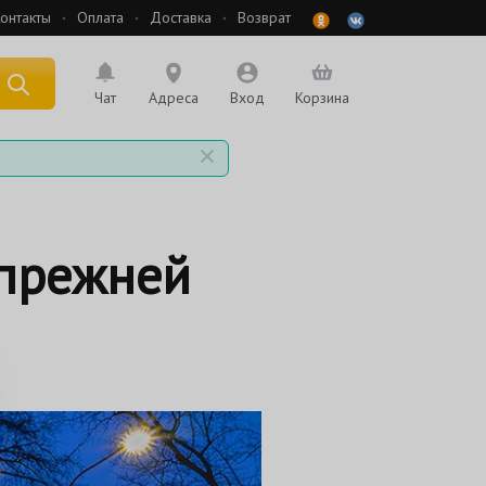
онтакты
Оплата
Доставка
Возврат
 по названию
Чат
Адреса
Вход
Корзина
 прежней