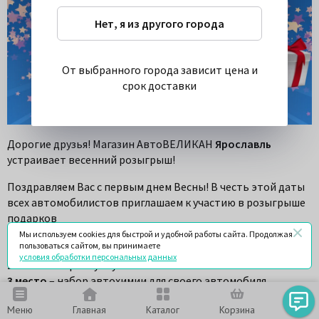
Нет, я из другого города
От выбранного города зависит цена и
срок доставки
Дорогие друзья! Магазин АвтоВЕЛИКАН
Ярославль
устраивает весенний розыгрыш!
Поздравляем Вас с первым днем Весны! В честь этой даты
всех автомобилистов приглашаем к участию в розыгрыше
подарков
В конкурсе будет сразу - 3 победителя, которые заберут
Мы используем cookies для быстрой и удобной работы сайта. Продолжая
пользоваться сайтом, вы принимаете
1 место
– плед
условия обработки персональных данных
2 место
– термосумку
3 место
– набор автохимии для своего автомобиля
Меню
Главная
Каталог
Корзина
Чат
Условия участия