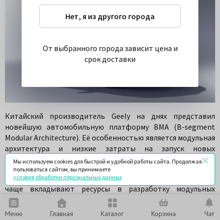
Нет, я из другого города
От выбранного города зависит цена и
срок доставки
Китайский производитель Geely на днях представил
новейшую автомобильную платформу BMA (B-segment
Modular Architecture). Её особенностью является модульная
архитектура и низкие затраты на запуск новых
модификаций машин.
Мы используем cookies для быстрой и удобной работы сайта. Продолжая
пользоваться сайтом, вы принимаете
В настоящее время крупные автомобильные компании все
условия обработки персональных данных
чаще вкладывают ресурсы в разработку модульных
платформ, которые обеспечивают сокращение времени
запуска новых моделей до 1,5 лет, вместо привычных 3-4
Меню
Главная
Каталог
Корзина
Чат