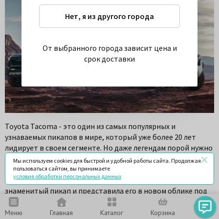
Нет, я из другого города
От выбранного города зависит цена и
срок доставки
Toyota Tacoma - это один из самых популярных и
узнаваемых пикапов в мире, который уже более 20 лет
лидирует в своем сегменте. Но даже легендам порой нужно
обновление, чтобы не отставать от конкурентов и
Мы используем cookies для быстрой и удобной работы сайта. Продолжая
соответствовать требованиям современных покупателей.
пользоваться сайтом, вы принимаете
условия обработки персональных данных
Именно поэтому Toyota полностью переработала свой
знаменитый пикап и представила его в новом облике под
названием Toyota Tacoma 2024. В этой статье мы
расскажем о том, что изменилось в новой Tacoma, какие
Меню
Главная
Каталог
Корзина
Чат