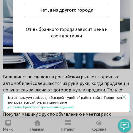
Нет, я из другого города
От выбранного города зависит цена и
срок доставки
Большинство сделок на российском рынке вторичных
автомобилей совершаются из рук в руки, когда продавец и
покупатель заключают договор-купли продажи. Только
около 10% сделок проводятся через дилерские центры по
Мы используем cookies для быстрой и удобной работы сайта. Продолжая
схеме трейд-ин или через комиссионные магазины.
пользоваться сайтом, вы принимаете
условия обработки персональных данных
Покупая машину с рук по объявлению имеется риск
оказаться жертвой мошенников, которые с каждым годом
изобретают новые схемы для обмана доверчивых
Меню
Главная
Каталог
Корзина
Чат