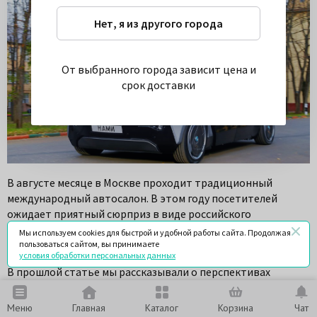
Нет, я из другого города
От выбранного города зависит цена и
срок доставки
В августе месяце в Москве проходит традиционный
международный автосалон. В этом году посетителей
ожидает приятный сюрприз в виде российского
беспилотного автомобиля «Шатл», который представлен
Мы используем cookies для быстрой и удобной работы сайта. Продолжая
государственным научным центром НАМИ.
пользоваться сайтом, вы принимаете
условия обработки персональных данных
В прошлой статье мы рассказывали о перспективах
автомобилей в ближайшем будущем. Многие зарубежные
компании активно реализуют идеологию экологически
Меню
Главная
Каталог
Корзина
Чат