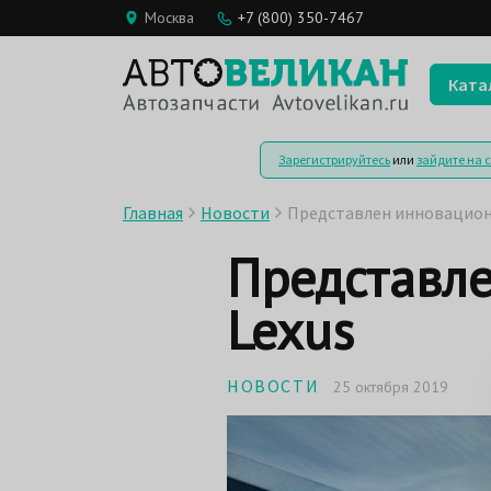
Москва
+7 (800) 350-7467
Ката
Зарегистрируйтесь
или
зайдите на 
Главная
Новости
Представлен инновацион
Представл
Lexus
НОВОСТИ
25 октября 2019