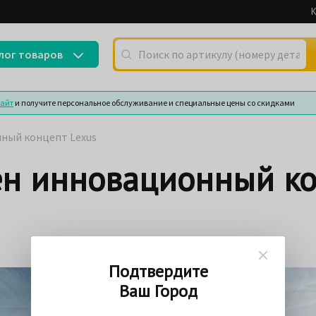
К
Поиск по артикулу (номеру детали) или
лог товаров
сайт
и получите персональное обслуживание и специальные цены со скидками
ный концепт Lexus
ен инновационный к
Подтвердите
Ваш Город