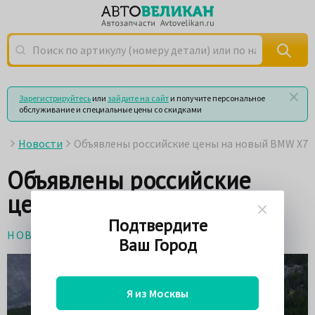
Поиск по артикулу (номеру детали) или по названию
Зарегистрируйтесь
или
зайдите на сайт
и получите персональное
обслуживание и специальные цены со скидками
Новости
Объявлены российские цены на новый BMW X7
Объявлены российские
цены на новый BMW X7
Подтвердите
НОВОСТИ
17 октября 2018
Ваш Город
Я из Москвы