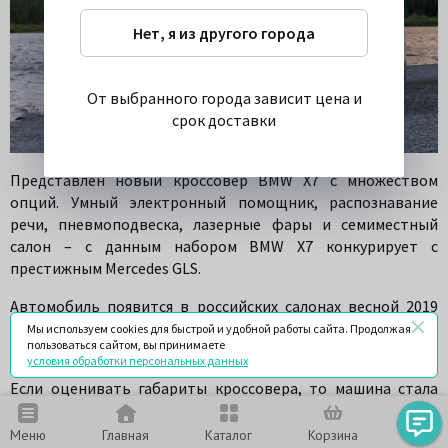
Нет, я из другого города
От выбранного города зависит цена и
срок доставки
Представлен новый кроссовер BMW X7 с множеством
опций. Умный электронный помощник, распознавание
речи, пневмоподвеска, лазерные фары и семиместный
салон – с данным набором BMW X7 конкурирует с
престижным Mercedes GLS.
Автомобиль появится в российских салонах весной 2019
года, компания уже объявила цены – новый флагман будет
Мы используем cookies для быстрой и удобной работы сайта. Продолжая
пользоваться сайтом, вы принимаете
стоить
5,830,000 рублей
за базовую комплектацию.
условия обработки персональных данных
Если оценивать габариты кроссовера, то машина стала
заметно крупнее, длина кузова составляет 5151 мм по
сравнению с 4922 мм у BMW X5. Колесная база также
Меню
Главная
Каталог
Корзина
Чат