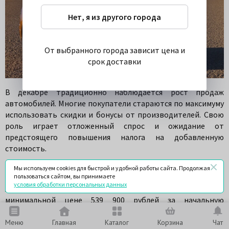
Нет, я из другого города
От выбранного города зависит цена и
срок доставки
В декабре традиционно наблюдается рост продаж
автомобилей. Многие покупатели стараются по максимуму
использовать скидки и бонусы от производителей. Свою
роль играет отложенный спрос и ожидание от
предстоящего повышения налога на добавленную
стоимость.
Lada XRAY
Мы используем cookies для быстрой и удобной работы сайта. Продолжая
пользоваться сайтом, вы принимаете
условия обработки персональных данных
АвтоВАЗ предлагает доступный кроссовер LADA XRAY по
минимальной цене 539 900 рублей за начальную
комплектацию. За эти деньги можно приобрести машину с
1,6-литровым двигателем, механической коробкой
Меню
Главная
Каталог
Корзина
Чат