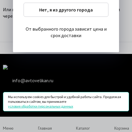
Или попробуйте перейти на
главную
и выбрать детали
Нет, я из другого города
через
каталоги
.
От выбранного города зависит цена и
срок доставки
info@avtovelikan.ru
Мы в соц. сетях
Мы используем cookies для быстрой и удобной работы сайта. Продолжая
пользоваться сайтом, вы принимаете
условия обработки персональных данных
© 2020 ООО «РУСЭНКАР»
Меню
Главная
Каталог
Корзина