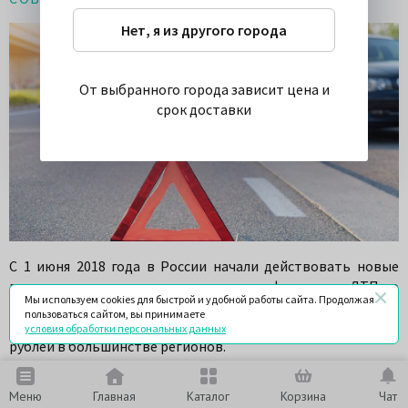
Нет, я из другого города
От выбранного города зависит цена и
срок доставки
С 1 июня 2018 года в России начали действовать новые
повышенные страховые выплаты при оформлении ДТП по
Мы используем cookies для быстрой и удобной работы сайта. Продолжая
европротоколу. Теперь можно оформить аварию по
пользоваться сайтом, вы принимаете
упрощенной схеме и возместить ущерб до 100 тысяч
условия обработки персональных данных
рублей в большинстве регионов.
Мобильное приложение Российского союза
Меню
Главная
Каталог
Корзина
Чат
автостраховщиков (РСА) теперь можно бесплатно скачать