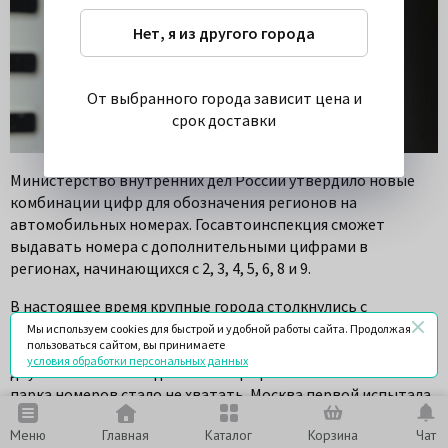
Нет, я из другого города
От выбранного города зависит цена и
срок доставки
Министерство внутренних дел России утвердило новые
комбинации цифр для обозначения регионов на
автомобильных номерах. Госавтоинспекция сможет
выдавать номера с дополнительными цифрами в
регионах, начинающихся с 2, 3, 4, 5, 6, 8 и 9.
В настоящее время крупные города столкнулись с
проблемой нехватки номерного фонда. Изначально в
Мы используем cookies для быстрой и удобной работы сайта. Продолжая
пользоваться сайтом, вы принимаете
России для обозначения кода региона использовалось
условия обработки персональных данных
двузначное число. Однако по мере роста автомобильного
парка номеров стало не хватать. Москва первой испытала
на себе нехватку госномеров. Именно в столице в 2005 году
Меню
Главная
Каталог
Корзина
Чат
ввели дополнительные цифры региона для серий,