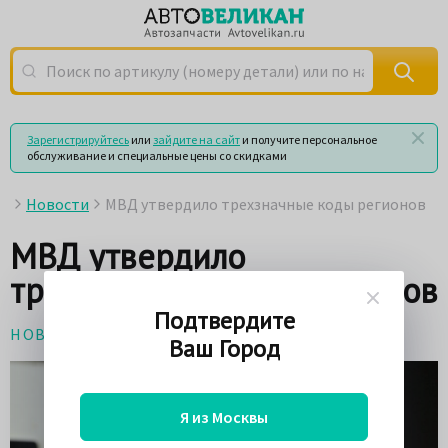
Поиск по артикулу (номеру детали) или по названию
Зарегистрируйтесь
или
зайдите на сайт
и получите персональное
обслуживание и специальные цены со скидками
Новости
МВД утвердило трехзначные коды регионов
МВД утвердило
трехзначные коды регионов
Подтвердите
НОВОСТИ
2 июня 2020
Ваш Город
Я из Москвы