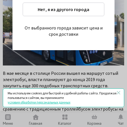
Нет, я из другого города
От выбранного города зависит цена и
срок доставки
В мае месяце в столице России вышел на маршрут сотый
электробус, власти планируют до конца 2019 года
закупить еще 300 подобных транспортных средств.
Мы используем cookies для быстрой и удобной работы сайта. Продолжая
По факту опытной эксплуатации чиновники из
пользоваться сайтом, вы принимаете
департамента транспорта Москвы заявляют, что по
условия обработки персональных данных
сравнению с традиционным троллейбусом электробусы на
20% надежнее и на 11% экономичнее.
Меню
Главная
Каталог
Корзина
Чат
До конца 2019 года на дороги столицы выйдут еще триста