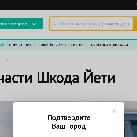
К
Поиск по артикулу (номеру детали) или
лог товаров
сайт
и получите персональное обслуживание и специальные цены со скидками
Йети
части Шкода Йети
Подтвердите
Ваш Город