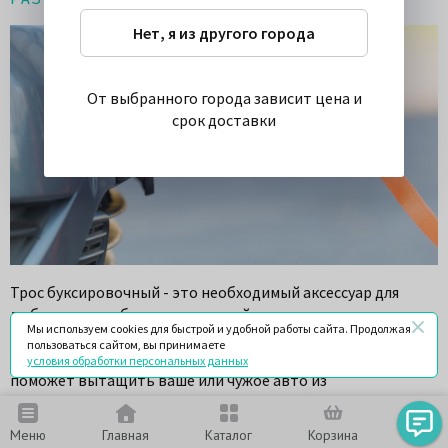
Нет, я из другого города
От выбранного города зависит цена и
срок доставки
Трос буксировочный - это необходимый аксессуар для
любого автомобилиста, который может пригодиться в
Мы используем cookies для быстрой и удобной работы сайта. Продолжая
разных ситуациях на дороге. Будь то поломка, авария,
пользоваться сайтом, вы принимаете
застревание в снегу или грязи, буксировочный трос
условия обработки персональных данных
поможет вытащить ваше или чужое авто из
затруднительного положения. Но как выбрать
подходящий трос в Чите и где его купить?
Меню
Главная
Каталог
Корзина
Чат