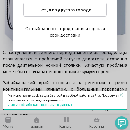
Нет, я из другого города
От выбранного города зависит цена и
срок доставки
С наступлением зимнего периода многие автовладельцы
сталкиваются с проблемой запуска двигателя, особенно
после длительной ночной стоянки. Зачастую проблема
может быть связана с изношенным аккумулятором.
Забайкальский край относится к регионам с резко
континентальным климатом, с большими перепадами
ночных и дневных температур. Если машина хранится не в
Мы используем cookies для быстрой и удобной работы сайта. Продолжая
пользоваться сайтом, вы принимаете
условиях теплого гаража, владельцу следует уделять
условия обработки персональных данных
значительное внимание техническому содержанию
автомобиля.
Рекомендации при эксплуатации
Меню
Главная
Каталог
Корзина
Чат