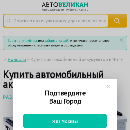
Поиск по артикулу (номеру детали) или по названию
Зарегистрируйтесь
или
зайдите на сайт
и получите персональное
обслуживание и специальные цены со скидками
Новости
Купить автомобильный аккумулятор в Чите
Купить автомобильный
аккумулятор в Чите
Подтвердите
РАЗНОЕ
29 ноября 2017
Ваш Город
Я из Москвы