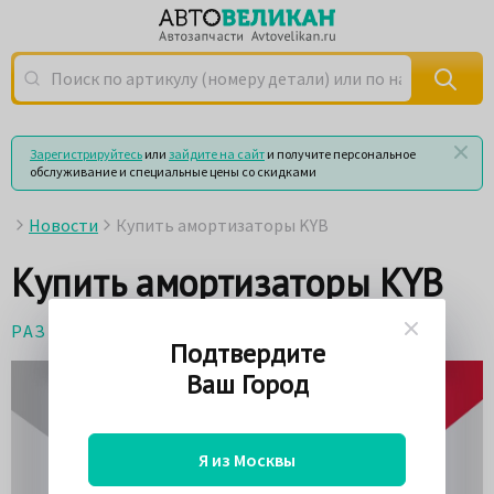
Поиск по артикулу (номеру детали) или по названию
Зарегистрируйтесь
или
зайдите на сайт
и получите персональное
обслуживание и специальные цены со скидками
Новости
Купить амортизаторы KYB
Купить амортизаторы KYB
РАЗНОЕ
5 мая 2017
Подтвердите
Ваш Город
Я из Москвы