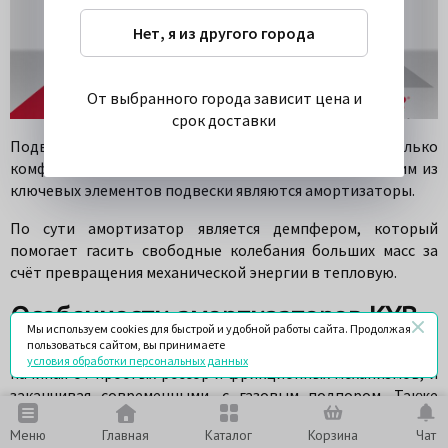
Нет, я из другого города
От выбранного города зависит цена и
срок доставки
Подвеска автомобиля обеспечивает не только
комфортное передвижение, но и безопасность. Одним из
ключевых элементов подвески являются амортизаторы.
По сути амортизатор является демпфером, который
помогает гасить свободные колебания больших масс за
счёт превращения механической энергии в тепловую.
Особенности амортизаторов KYB
Мы используем cookies для быстрой и удобной работы сайта. Продолжая
пользоваться сайтом, вы принимаете
Существует множество конструкций амортизаторов,
условия обработки персональных данных
начиная от простых рессор и фрикционных механизмов, и
заканчивая современными, с газовым подпором. Также
амортизаторы делятся по характеру действия сил на две
Меню
Главная
Каталог
Корзина
Чат
большие группы - односторонние и двусторонние. Кроме