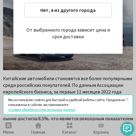
Нет, я из другого города
От выбранного города зависит цена и
срок доставки
Китайские автомобили становятся все более популярными
среди российских покупателей. По данным Ассоциации
европейского бизнеса, за первые 11 месяцев 2022 года
продажи китайских машин в России выросли на 57% по
Мы используем cookies для быстрой и удобной работы сайта. Продолжая
сравнению с аналогичным периодом 2021 года и составили
пользоваться сайтом, вы принимаете
условия обработки персональных данных
153 тысячи единиц. Доля китайских брендов на российском
рынке достигла 8,5%, что является рекордным показателем
за всю историю.
Меню
Главная
Каталог
Корзина
Чат