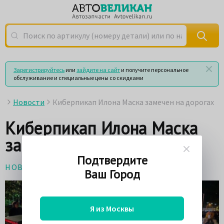
Поиск по артикулу (номеру детали) или по названию
Зарегистрируйтесь
или
зайдите на сайт
и получите персональное
обслуживание и специальные цены со скидками
Новости
Киберпикап Илона Маска замечен на дорогах
Киберпикап Илона Маска
замечен на дорогах
Подтвердите
НОВОСТИ
10 декабря 2019
Ваш Город
Я из Москвы