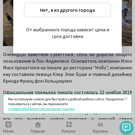
Нет, я из другого города
От выбранного города зависит цена и
срок доставки
Очевидцы заметили CyberTruck Tesla на дорогах общего
пользования в Лос-Анджелесе. Основатель компании Илон
Маск прокатился на пикапе до ресторана "Нобу", компанию
ему составили певица Клер Элис Буше и главный дизайнер
бренда Франц фон Хольцхаузен.
Официальная премьера пикапа состоялась 22 ноября 2019
года, машина получила неоднозначный дизайн,
Мы используем cookies для быстрой и удобной работы сайта. Продолжая
пользоваться сайтом, вы принимаете
выполненный в футуристичном виде. Угловатые формы,
условия обработки персональных данных
использование нержавеющей стали для деталей кузова -
все это вызвало шквал критики и эмоций среди
поклонников марки.
Меню
Главная
Каталог
Корзина
Чат