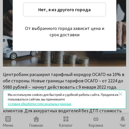
Нет, я из другого города
От выбранного города зависит цена и
срок доставки
Центробанк расширил тарифный коридор ОСАГО на 10% в
обе стороны. Новые границы тарифов ОСАГО – от 2224 до
5980 рублей – начнут действовать с 9 января 2022 года.
Мы используем cookies для быстрой и удобной работы сайта. Продолжая
Считается, что данные тарифы позволят страховым
пользоваться сайтом, вы принимаете
компаниям более гибко подбирать полисы для своих
условия обработки персональных данных
клиентов. Для аккуратных водителей без ДТП стоимость
страховки будет рассчитана по минимальному тарифу, а
вот тем, кто часто попадает в аварии, придется
Меню
Главная
Каталог
Корзина
Чат