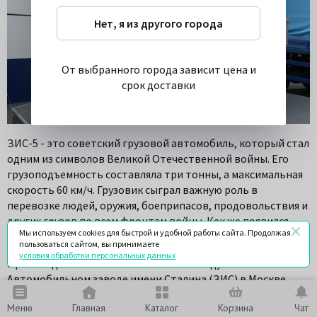
Нет, я из другого города
От выбранного города зависит цена и
срок доставки
ЗИС-5 - это советский грузовой автомобиль, который стал
одним из символов Великой Отечественной войны. Его
грузоподъемность составляла три тонны, а максимальная
скорость 60 км/ч. Грузовик сыграл важную роль в
перевозке людей, оружия, боеприпасов, продовольствия и
других грузов по всем фронтам войны. Как же появился
Мы используем cookies для быстрой и удобной работы сайта. Продолжая
этот легендарный автомобиль?
пользоваться сайтом, вы принимаете
условия обработки персональных данных
Производство ЗИС-5 началось в 1933 году на
Автомобильном заводе имени Сталина (ЗИС) в Москве.
Завод был основан в 1916 году как «Товарищество на паях
Меню
Главная
Каталог
Корзина
Чат
автомобильного Московского общества» (сокращенно