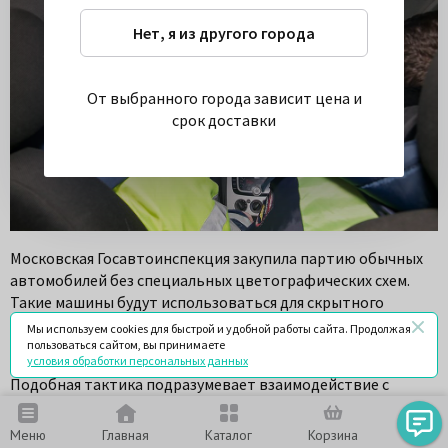
Нет, я из другого города
От выбранного города зависит цена и
срок доставки
Московская Госавтоинспекция закупила партию обычных
автомобилей без специальных цветографических схем.
Такие машины будут использоваться для скрытного
патрулирования и фиксации нарушений в транспортном
Мы используем cookies для быстрой и удобной работы сайта. Продолжая
потоке.
пользоваться сайтом, вы принимаете
условия обработки персональных данных
Подобная тактика подразумевает взаимодействие с
патрульными автомобилями, которые имеют
отличительные сигналы и раскраску. Сотрудники ГИБДД в
Меню
Главная
Каталог
Корзина
Чат