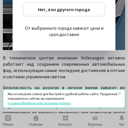
Нет, я из другого города
От выбранного города зависит цена и
срок доставки
В техническом центре компании Volkswagen активно
работают над созданием современных автомобильных
фар, использующих самые последние достижения в оптике
и системах управления светом.
Безопасность на дорогах в ночное время зависит во
многом от качества освещения. В условиях интенсивного
Мы используем cookies для быстрой и удобной работы сайта. Продолжая
пользоваться сайтом, вы принимаете
движения часто возникают ситуации ослепления
условия обработки персональных данных
водителей светом от встречных автомобилей, а внезапно
появившиеся из темноты пешеходы или животные могут
стать причиной аварии.
Меню
Главная
Каталог
Корзина
Чат