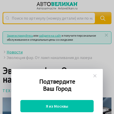
Поиск по артикулу (номеру детали) или по названию
Зарегистрируйтесь
или
зайдите на сайт
и получите персональное
обслуживание и специальные цены со скидками
Новости
Эволюция фар. От ламп накаливания до лазера
Эволюция фар. От ламп
накаливания до лазера
Подтвердите
Ваш Город
ТЕХНОЛОГИИ
4 ноября 2018
Я из Москвы